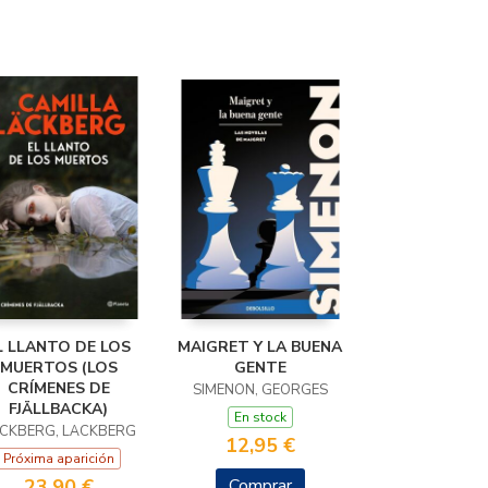
L LLANTO DE LOS
MAIGRET Y LA BUENA
MUERTOS (LOS
GENTE
CRÍMENES DE
SIMENON, GEORGES
FJÄLLBACKA)
En stock
CKBERG, LÄCKBERG
12,95 €
Próxima aparición
23,90 €
Comprar