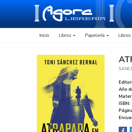
Inicio
Libros
Papelería
Libro
AT
SANCH
Editori
Año de
Mater
ISBN:
Página
Encua