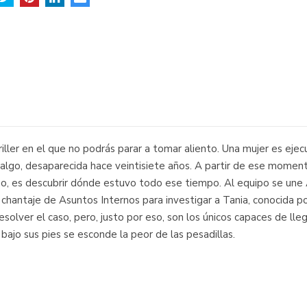
riller en el que no podrás parar a tomar aliento. Una mujer es ejec
idalgo, desaparecida hace veintisiete años. A partir de ese momen
ao, es descubrir dónde estuvo todo ese tiempo. Al equipo se une 
el chantaje de Asuntos Internos para investigar a Tania, conocid
solver el caso, pero, justo por eso, son los únicos capaces de lle
ajo sus pies se esconde la peor de las pesadillas.