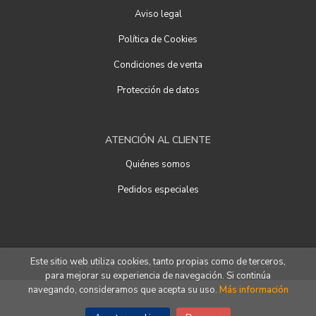
Aviso legal
Política de Cookies
Condiciones de venta
Protección de datos
ATENCIÓN AL CLIENTE
Quiénes somos
Pedidos especiales
Este sitio web utiliza cookies, tanto propias como de terceros,
2026 ©
Librería Ágora
. Todos los Derechos Reservados
para mejorar su experiencia de navegación. Si continúa
navegando, consideramos que acepta su uso.
Más información