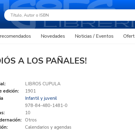
s recomendados
Novedades
Noticias / Eventos
Ofert
DIÓS A LOS PAÑALES!
al:
LIBROS CUPULA
 edición:
1901
ia
Infantil y juvenil
978-84-480-1481-0
s:
10
dernación:
Otros
ión:
Calendarios y agendas