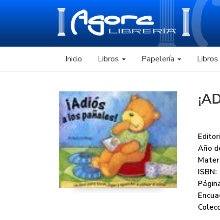
Inicio
Libros
Papelería
Libro
¡A
Editori
Año de
Mater
ISBN:
Página
Encua
Colecc