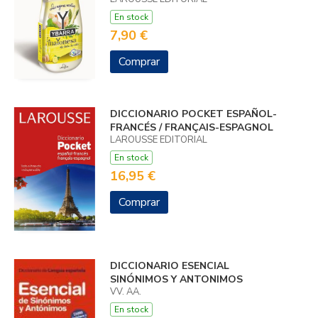
En stock
7,90 €
Comprar
DICCIONARIO POCKET ESPAÑOL-
FRANCÉS / FRANÇAIS-ESPAGNOL
LAROUSSE EDITORIAL
En stock
16,95 €
Comprar
DICCIONARIO ESENCIAL
SINÓNIMOS Y ANTONIMOS
VV. AA.
En stock